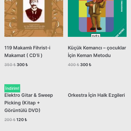
119 Makamlı Fihrist-i
Küçük Kemancı – çocuklar
Makamat ( CD’li )
İçin Keman Metodu
350
₺
300
₺
400
₺
300
₺
İndirim!
Elektro Gitar & Sweep
Orkestra İçin Halk Ezgileri
Picking (Kitap +
Görüntülü DVD)
200
₺
120
₺