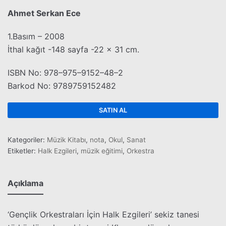
Ahmet Serkan Ece
1.Basım – 2008
İthal kağıt -148 sayfa -22 x 31 cm.
ISBN No: 978–975–9152–48–2
Barkod No: 9789759152482
SATIN AL
Kategoriler:
Müzik Kitabı
,
nota
,
Okul
,
Sanat
Etiketler:
Halk Ezgileri
,
müzik eğitimi
,
Orkestra
Açıklama
‘Gençlik Orkestraları İçin Halk Ezgileri’ sekiz tanesi