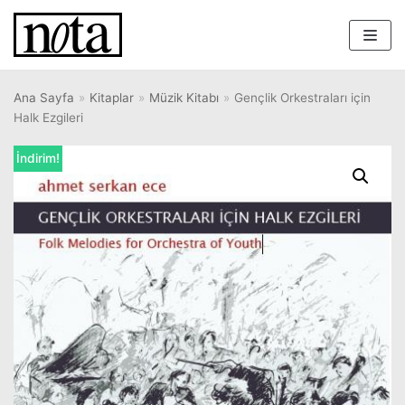
İçeriğe
geç
Ana Sayfa
»
Kitaplar
»
Müzik Kitabı
»
Gençlik Orkestraları için
Halk Ezgileri
İndirim!