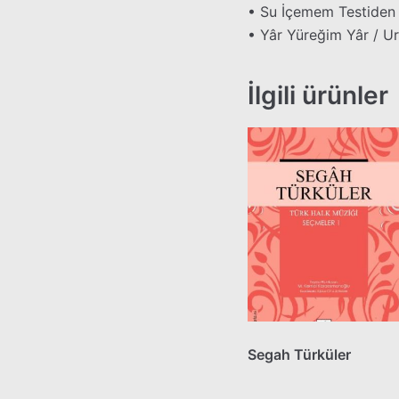
• Su İçemem Testiden 
• Yâr Yüreğim Yâr / U
İlgili ürünler
Segah Türküler