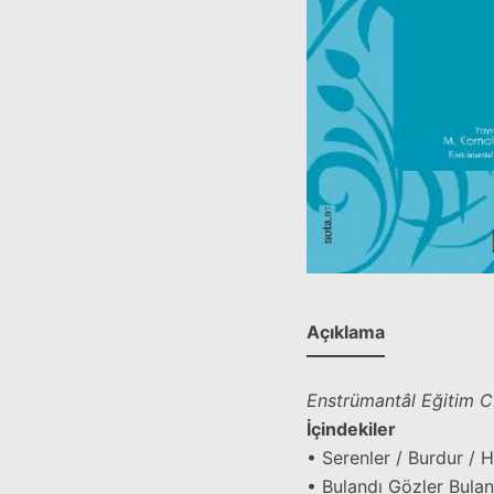
Açıklama
Enstrümantâl Eğitim CD’
İçindekiler
• Serenler / Burdur / 
• Bulandı Gözler Bula