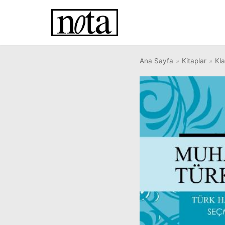
İçeriğe
geç
Ana Sayfa
»
Kitaplar
»
Kla