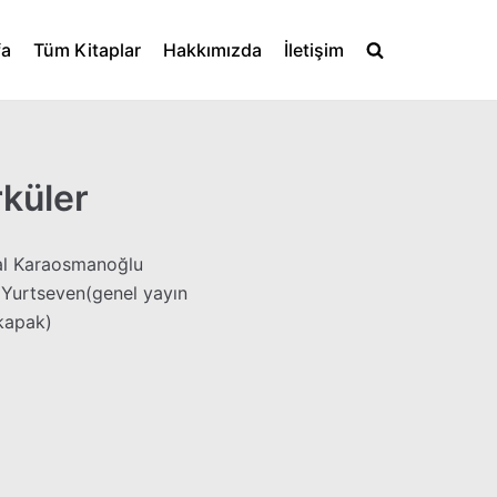
fa
Tüm Kitaplar
Hakkımızda
İletişim
küler
l Karaosmanoğlu
Yurtseven(genel yayın
kapak)