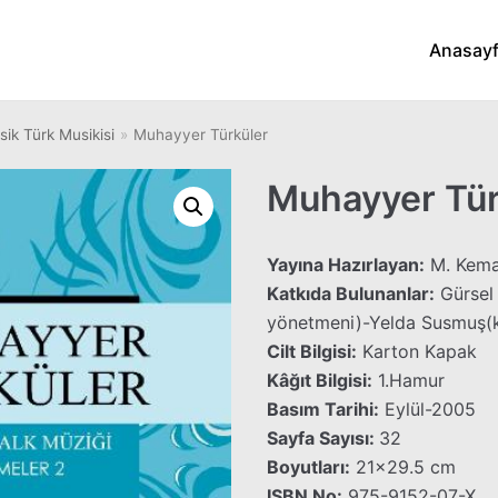
Anasay
sik Türk Musikisi
»
Muhayyer Türküler
Muhayyer Tür
Yayına Hazırlayan:
M. Kema
Katkıda Bulunanlar:
Gürsel 
yönetmeni)-Yelda Susmuş(
Cilt Bilgisi:
Karton Kapak
Kâğıt Bilgisi:
1.Hamur
Basım Tarihi:
Eylül-2005
Sayfa Sayısı:
32
Boyutları:
21×29.5 cm
ISBN No:
975-9152-07-X