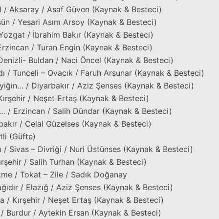
l / Aksaray / Asaf Güven (Kaynak & Besteci)
n / Yesari Asım Arsoy (Kaynak & Besteci)
Yozgat / İbrahim Bakır (Kaynak & Besteci)
Erzincan / Turan Engin (Kaynak & Besteci)
 Denizli- Buldan / Naci Öncel (Kaynak & Besteci)
ı / Tunceli – Ovacık / Faruh Arsunar (Kaynak & Besteci)
yiğin… / Diyarbakır / Aziz Şenses (Kaynak & Besteci)
Kırşehir / Neşet Ertaş (Kaynak & Besteci)
… / Erzincan / Salih Dündar (Kaynak & Besteci)
bakır / Celal Güzelses (Kaynak & Besteci)
li (Güfte)
/ Sivas – Divriği / Nuri Üstünses (Kaynak & Besteci)
Kırşehir / Salih Turhan (Kaynak & Besteci)
tme / Tokat – Zile / Sadık Doğanay
ağıdır / Elazığ / Aziz Şenses (Kaynak & Besteci)
a / Kırşehir / Neşet Ertaş (Kaynak & Besteci)
/ Burdur / Aytekin Ersan (Kaynak & Besteci)