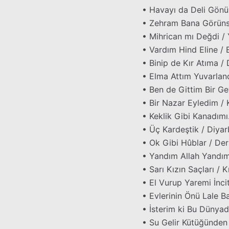
• Havayı da Deli Gönü
• Zehram Bana Görünsü
• Mihrican mı Değdi / 
• Vardım Hind Eline / 
• Binip de Kır Atıma /
• Elma Attım Yuvarland
• Ben de Gittim Bir Ge
• Bir Nazar Eyledim / 
• Keklik Gibi Kanadımı
• Üç Kardeştik / Diyar
• Ok Gibi Hûblar / Dert
• Yandım Allah Yandım 
• Sarı Kızın Saçları / 
• El Vurup Yaremi İnci
• Evlerinin Önü Lale B
• İsterim ki Bu Dünyad
• Su Gelir Kütüğünden 