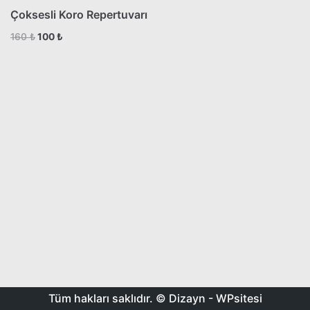
Çoksesli Koro Repertuvarı
160
₺
100
₺
Tüm hakları saklıdır. © Dizayn -
WPsitesi