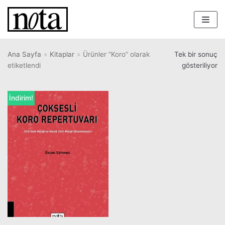
İçeriğe
geç
Ana Sayfa
»
Kitaplar
»
Ürünler “Koro” olarak
Tek bir sonuç
etiketlendi
gösteriliyor
İndirim!