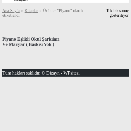
Ana Sayfa
»
Kitaplar
»
Ürünler “Piyano” olarak
Tek bir sonuç
etiketlendi
gösteriliyor
Piyano Eşlikli Okul Şarkıları
Ve Marşlar ( Baskısı Yok )
Tüm hakları saklıdır. © Dizayn -
WPsitesi