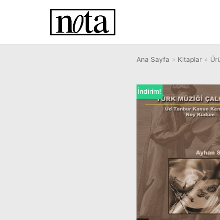
İçeriğe
geç
Ana Sayfa
»
Kitaplar
»
Ürü
İndirim!