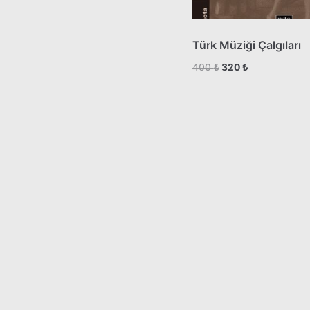
Türk Müziği Çalgıları
400
₺
320
₺