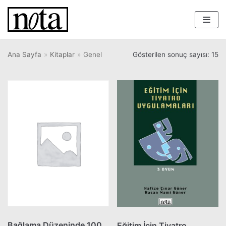
İçeriğe
geç
Ana Sayfa
»
Kitaplar
»
Genel
Gösterilen sonuç sayısı: 15
Bağlama Düzeninde 100
Eğitim İçin Tiyatro