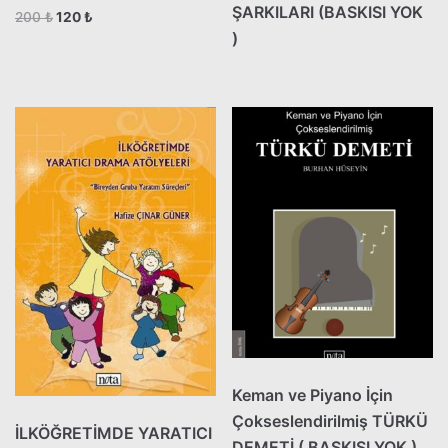
ŞARKILARI (BASKISI YOK
200
₺
120
₺
)
Keman ve Piyano İçin
Çokseslendirilmiş TÜRKÜ
İLKÖĞRETİMDE YARATICI
DEMETİ ( BASKISI YOK )