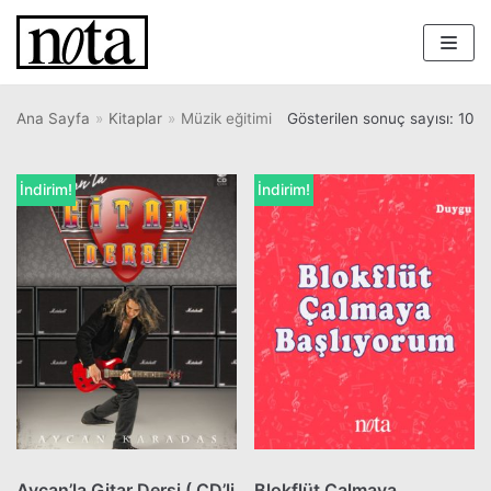
İçeriğe
geç
Ana Sayfa
»
Kitaplar
»
Müzik eğitimi
Gösterilen sonuç sayısı: 10
İndirim!
İndirim!
Aycan’la Gitar Dersi ( CD’li
Blokflüt Çalmaya