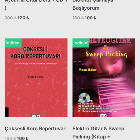
)
Başlıyorum
200
₺
120
₺
150
₺
100
₺
İndirim!
İndirim!
Çoksesli Koro Repertuvarı
Elektro Gitar & Sweep
Picking (Kitap +
160
₺
100
₺