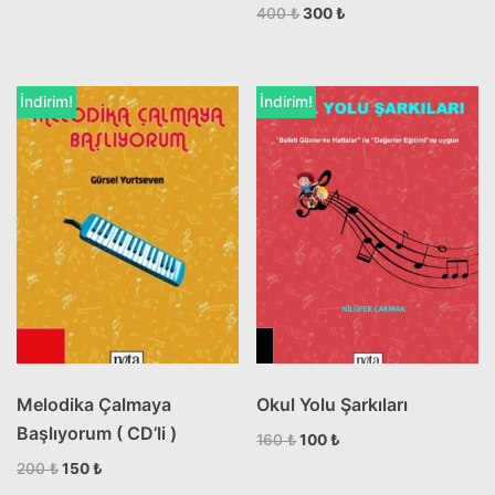
400
₺
300
₺
İndirim!
İndirim!
Melodika Çalmaya
Okul Yolu Şarkıları
Başlıyorum ( CD’li )
160
₺
100
₺
200
₺
150
₺