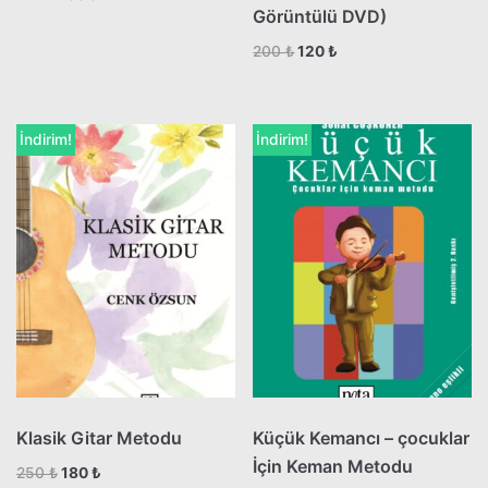
Görüntülü DVD)
200
₺
120
₺
İndirim!
İndirim!
Klasik Gitar Metodu
Küçük Kemancı – çocuklar
İçin Keman Metodu
250
₺
180
₺