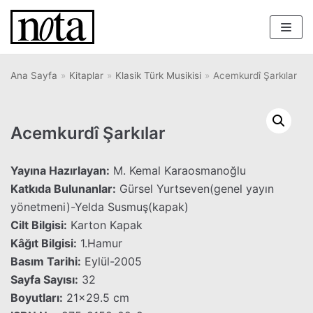
İçeriğe
geç
Ana Sayfa
»
Kitaplar
»
Klasik Türk Musikisi
»
Acemkurdî Şarkılar
Acemkurdî Şarkılar
Yayına Hazırlayan:
M. Kemal Karaosmanoğlu
Katkıda Bulunanlar:
Gürsel Yurtseven(genel yayın
yönetmeni)-Yelda Susmuş(kapak)
Cilt Bilgisi:
Karton Kapak
Kâğıt Bilgisi:
1.Hamur
Basım Tarihi:
Eylül-2005
Sayfa Sayısı:
32
Boyutları:
21×29.5 cm