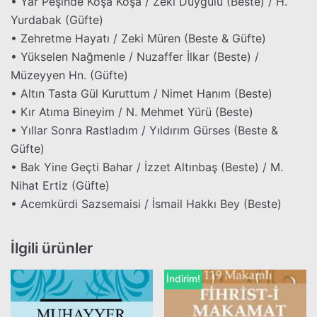
• Yar Peşinde Koşa Koşa / Zeki Duygulu (Beste) / H.
Yurdabak (Güfte)
• Zehretme Hayatı / Zeki Müren (Beste & Güfte)
• Yükselen Nağmenle / Nuzaffer İlkar (Beste) /
Müzeyyen Hn. (Güfte)
• Altın Tasta Gül Kuruttum / Nimet Hanım (Beste)
• Kır Atıma Bineyim / N. Mehmet Yürü (Beste)
• Yıllar Sonra Rastladım / Yıldırım Gürses (Beste &
Güfte)
• Bak Yine Geçti Bahar / İzzet Altınbaş (Beste) / M.
Nihat Ertiz (Güfte)
• Acemkürdi Sazsemaisi / İsmail Hakkı Bey (Beste)
İlgili ürünler
İndirim!