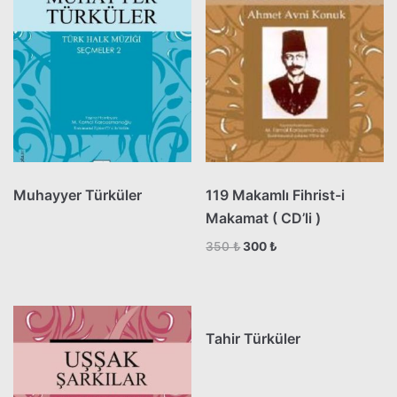
Muhayyer Türküler
119 Makamlı Fihrist-i
Makamat ( CD’li )
350
₺
300
₺
Tahir Türküler