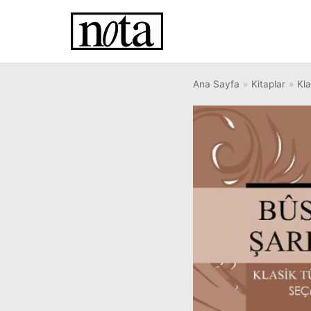
İçeriğe
geç
Ana Sayfa
»
Kitaplar
»
Kla