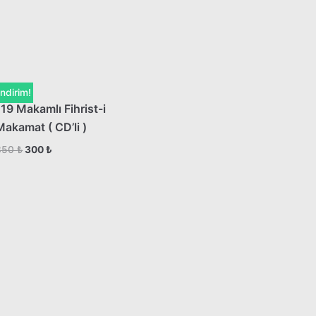
İndirim!
119 Makamlı Fihrist-i
Makamat ( CD’li )
350
₺
300
₺