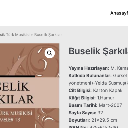
Anasay
sik Türk Musikisi
»
Buselik Şarkılar
Buselik Şarkıl
Yayına Hazırlayan:
M. Kema
Katkıda Bulunanlar:
Gürsel 
yönetmeni)-Yelda Susmuş(
Cilt Bilgisi:
Karton Kapak
Kâğıt Bilgisi:
1.Hamur
Basım Tarihi:
Mart-2007
Sayfa Sayısı:
32
Boyutları:
21×29.5 cm
ISBN No:
975-9152-40