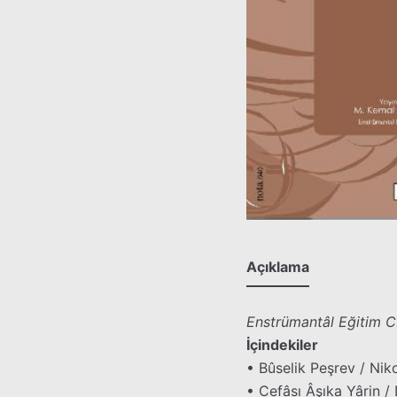
Açıklama
Enstrümantâl Eğitim CD’
İçindekiler
• Bûselik Peşrev / Niko
• Cefâsı Âşıka Yârin / 