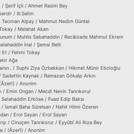
/ Şerif İçli / Ahmet Rasim Bey
rdir / III.Selim
r / Teoman Alpay / Mahmut Nedim Güntel
 Tokay / Melahat Akan
runum / Muhlis Sabahaddin / Recâizade Mahmut Ekrem
lahaddin İnal / Şemsi Belli
 Et / Fehmi Tokay
akir Ağa
ranın.. / Suphi Ziya Özbekkan / Hikmet Münir Ebcioğlu
/ Sadettin Kaynak / Ramazan Gökalp Arkın
(Âzerî) / Anonim
 / Emin Ongan / Mecdi Nevin Tanrıkorur
/ Selahaddin Erköse / Fuad Edip Baksı
 / İsmail Baha Sürelsan / Nahit Hilmi Özeren
dan / Erol Sayan / Erol Sayan
p / Cinuçen Tanrıkorur / Eyyûbî Ali Rıza Bey
 / (Âzerî) / Anonim