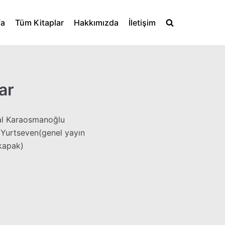
fa
Tüm Kitaplar
Hakkımızda
İletişim
ar
l Karaosmanoğlu
Yurtseven(genel yayın
kapak)