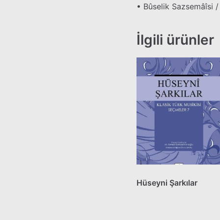
• Bûselik Sazsemâîsi / 
İlgili ürünler
Hüseyni Şarkılar